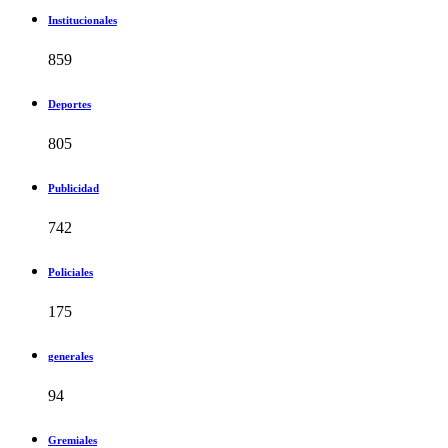
Institucionales
859
Deportes
805
Publicidad
742
Policiales
175
generales
94
Gremiales