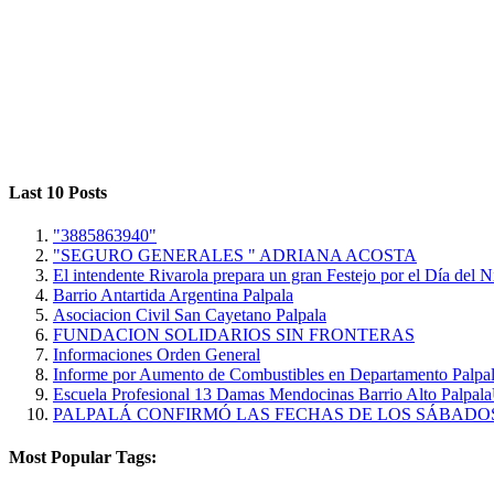
Last 10 Posts
"3885863940"
"SEGURO GENERALES " ADRIANA ACOSTA
El intendente Rivarola prepara un gran Festejo por el Día del N
Barrio Antartida Argentina Palpala
Asociacion Civil San Cayetano Palpala
FUNDACION SOLIDARIOS SIN FRONTERAS
Informaciones Orden General
Informe por Aumento de Combustibles en Departamento Palpa
Escuela Profesional 13 Damas Mendocinas Barrio Alto Palpala
PALPALÁ CONFIRMÓ LAS FECHAS DE LOS SÁBADOS
Most Popular Tags: