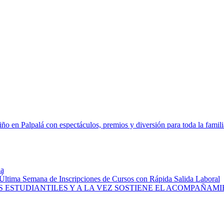
iño en Palpalá con espectáculos, premios y diversión para toda la famili
la
Última Semana de Inscripciones de Cursos con Rápida Salida Laboral
 ESTUDIANTILES Y A LA VEZ SOSTIENE EL ACOMPAÑAM