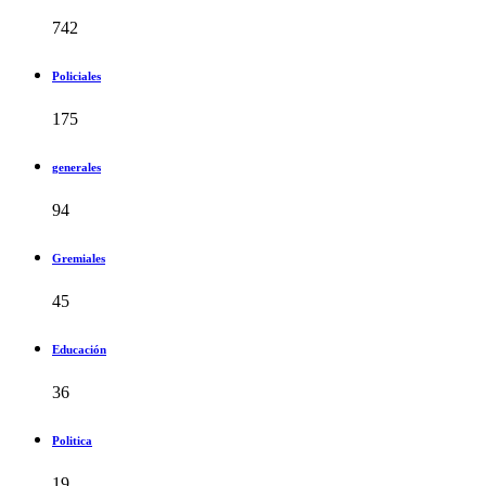
742
Policiales
175
generales
94
Gremiales
45
Educación
36
Politica
19