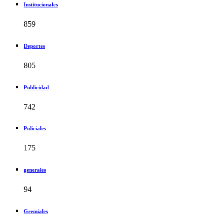
Institucionales
859
Deportes
805
Publicidad
742
Policiales
175
generales
94
Gremiales