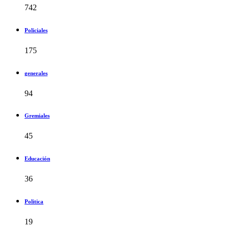
742
Policiales
175
generales
94
Gremiales
45
Educación
36
Politica
19