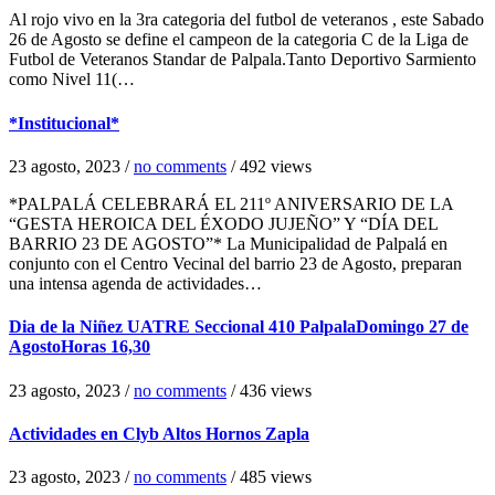
Al rojo vivo en la 3ra categoria del futbol de veteranos , este Sabado
26 de Agosto se define el campeon de la categoria C de la Liga de
Futbol de Veteranos Standar de Palpala.Tanto Deportivo Sarmiento
como Nivel 11(…
*Institucional*
23 agosto, 2023
/
no comments
/
492 views
*PALPALÁ CELEBRARÁ EL 211º ANIVERSARIO DE LA
“GESTA HEROICA DEL ÉXODO JUJEÑO” Y “DÍA DEL
BARRIO 23 DE AGOSTO”* La Municipalidad de Palpalá en
conjunto con el Centro Vecinal del barrio 23 de Agosto, preparan
una intensa agenda de actividades…
Dia de la Niñez UATRE Seccional 410 PalpalaDomingo 27 de
AgostoHoras 16,30
23 agosto, 2023
/
no comments
/
436 views
Actividades en Clyb Altos Hornos Zapla
23 agosto, 2023
/
no comments
/
485 views