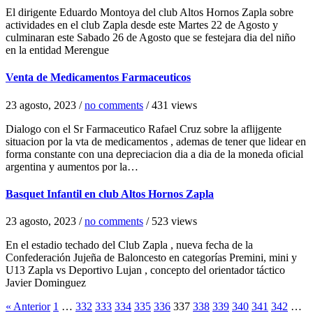
El dirigente Eduardo Montoya del club Altos Hornos Zapla sobre
actividades en el club Zapla desde este Martes 22 de Agosto y
culminaran este Sabado 26 de Agosto que se festejara dia del niño
en la entidad Merengue
Venta de Medicamentos Farmaceuticos
23 agosto, 2023
/
no comments
/
431 views
Dialogo con el Sr Farmaceutico Rafael Cruz sobre la aflijgente
situacion por la vta de medicamentos , ademas de tener que lidear en
forma constante con una depreciacion dia a dia de la moneda oficial
argentina y aumentos por la…
Basquet Infantil en club Altos Hornos Zapla
23 agosto, 2023
/
no comments
/
523 views
En el estadio techado del Club Zapla , nueva fecha de la
Confederación Jujeña de Baloncesto en categorías Premini, mini y
U13 Zapla vs Deportivo Lujan , concepto del orientador táctico
Javier Dominguez
« Anterior
1
…
332
333
334
335
336
337
338
339
340
341
342
…